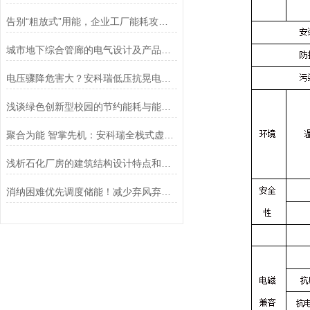
告别“粗放式”用能，企业工厂能耗攻略与节能减排解决方案
城市地下综合管廊的电气设计及产品选型方案
电压骤降危害大？安科瑞低压抗晃电装置，守护工业电力安全
浅谈绿色创新型校园的节约能耗与能耗管理的应用
聚合为能 智掌先机：安科瑞全栈式虚拟电厂价值重塑方案
浅析石化厂房的建筑结构设计特点和应急疏散产品的选型
消纳困难优先调度储能！减少弃风弃光-Acrel-2000MG微电网能量管理系统