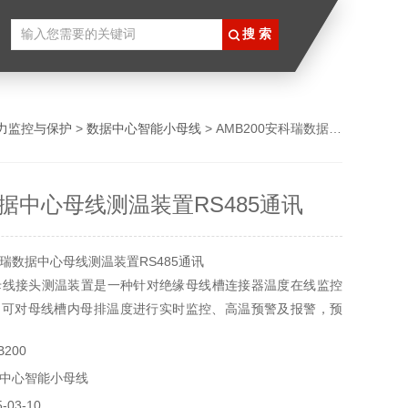
力监控与保护
>
数据中心智能小母线
> AMB200安科瑞数据中心母线测温装置RS485通讯
据中心母线测温装置RS485通讯
瑞数据中心母线测温装置RS485通讯
系列母线接头测温装置是一种针对绝缘母线槽连接器温度在线监控
品可对母线槽内母排温度进行实时监控、高温预警及报警，预
可设置，且装置可选 RS485 或无线传输功能，可将采集到的
200
变化状况等数据实时传送到监控系统。装置主要应用于各种领
中心智能小母线
线连接器的在线温度监控系统。
03-10