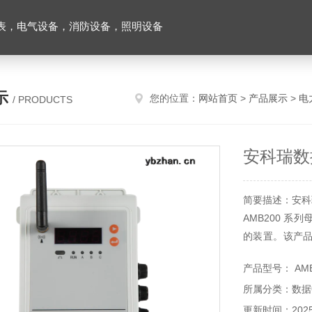
表，电气设备，消防设备，照明设备
示
您的位置：
网站首页
>
产品展示
>
电
/ PRODUCTS
安科瑞数
简要描述：安科
AMB200 
的装置。该产
警值及报警值均
产品型号： AMB
母线温度及其
所属分类：数据
域的密集绝缘母
更新时间：2025-