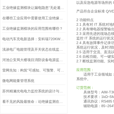
以及应急电源等场所的 
工业绝缘监测模块让漏电隐患“无处遁形”
产品符合企业标准 Q/VD
在哪些工业应用中需要使用工业绝缘监测模块？
2 功能特点
2.1 具有对 IT 系
工业绝缘监测模块的应用范围有哪些？
2.2 具有继电器报警输
2.3 采用先进的现场
监控 IT 系统的运行状
电动汽车充电新选择：安科瑞720KW12路分体式充电机
2.4 具有故障事件记
系统运行状况，及时消
浅谈电厂电能管理及开关状态在线监测系统的开发
2.5 适用于交流、直流
2.6 自检功能。可一
河池公安局大楼项目消防设备电源监控系统的设计及应用
2.7 断线监测功能。实时
应用范围：
雷网先知：构筑“可感知、可预警、可闭环”的数字防雷生命线
适用于工业领域如
系统中。
微电网能量管理系统
订货范例：
苏州精濑光电电力监控系统的设计与应用
具体型号：AIM-T3
技术要求：1kΩ~5
通讯协议：RS485 M
看不见的风险最致命：论绝缘监测在光伏系统中的必要性
辅助电源：85~264