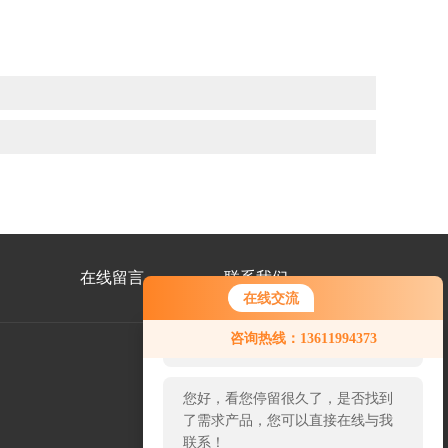
在线留言
联系我们
在线交流
您好！欢迎前来咨询，很高兴为您
咨询热线：13611994373
服务，请问您要咨询什么问题呢？
您好，看您停留很久了，是否找到
扫
一
了需求产品，您可以直接在线与我
扫
联系！