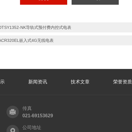
DTSY1352-NK导轨式预付费内控式电表
ACR320EL嵌入式4G无线电表
示
新闻资讯
技术文章
荣誉资质
传真
021-69153629
公司地址