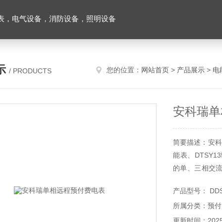
表，电气设备，消防设备，照明设备
示
您的位置：
网站首页
>
产品展示
>
电
/ PRODUCTS
安科瑞单
简要描述：安科
能表、DTSY1
的单、三相交流
能指标符合GB/
产品型号： DDSY
水平的理想计
所属分类：预付
求。
更新时间：2025-