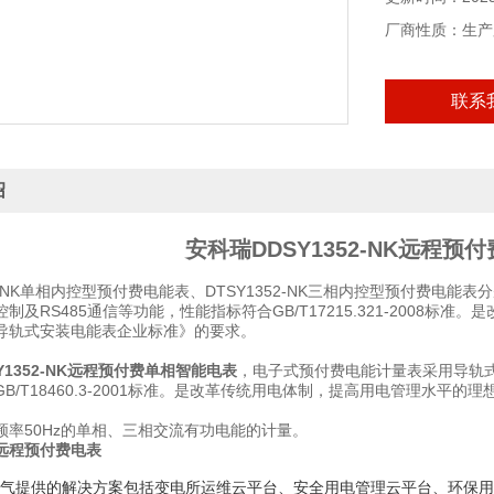
厂商性质：生产
联系
绍
安科瑞DDSY1352-NK远程
52-NK单相内控型预付费电能表、
D
T
S
Y
1352
-NK三
相
内控型预付费
电能表
分
制及RS485通信等功能，性能指标符合GB/T17215.321-2008
导轨式安装电能表企业标准》的要求。
Y1352-NK远程预付费单相智能电表
，电子式预付费电能计量表采用导轨式
B/T18460.3-2001标准。是改革传统用电体制，提高用电管理水平的
频率50Hz的单相、三相交流有功电能的计量。
远程预付费电表
气提供的解决方案包括变电所运维云平台、安全用电管理云平台、环保用