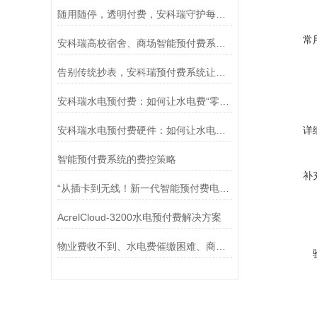
随用随停，透明付费，安科瑞守护每一次临时用电安全
常
安科瑞高校宿舍、商场智能预付费系统：破解用能痛点，赋能绿色建设
告别传统抄表，安科瑞预付费系统让能源管理“一秒变现”！
安科瑞水电预付费：如何让水电费“零拖欠”成为现实？
安科瑞水电预付费硬件：如何让水电费“零拖欠”成为现实？
详
智能预付费系统的费控策略
补
“从插卡到无线！新一代智能预付费电表如何革新用电管理模式？”
AcrelCloud-3200水电预付费解决方案
物业费收不到、水电费催缴困难、商业建筑成本回收困难怎么办？