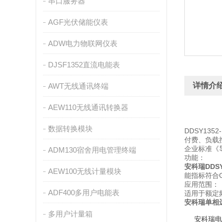
串口服务器
AGF光伏储能仪表
ADW电力物联网仪表
DJSF1352直流电能表
详情介
AWT无线通讯终端
AEW110无线通讯转换器
数据转换模块
DDSY13
付费、负载控
企业标准《
ADM130宿舍用电管理终端
功能：
安科瑞DDS
AEW100无线计量模块
能指标符合G
应用范围：
ADF400多用户电能表
适用于额定
安科瑞单相
多用户计量箱
安科瑞电