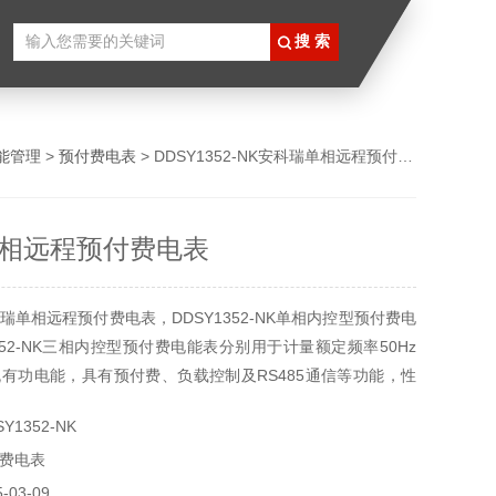
能管理
>
预付费电表
> DDSY1352-NK安科瑞单相远程预付费电表
相远程预付费电表
瑞单相远程预付费电表，DDSY1352-NK单相内控型预付费电
352-NK三相内控型预付费电能表分别用于计量额定频率50Hz
有功电能，具有预付费、负载控制及RS485通信等功能，性
T17215.321-2008标准。是改革传统用电体制，提高用电管理
1352-NK
表。产品符合企业标准《导轨式安装电能表企业标准》的要
费电表
03-09