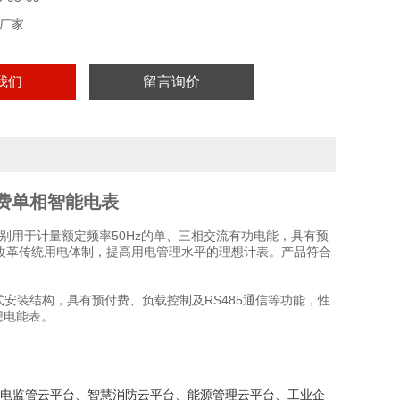
厂家
我们
留言询价
预付费单相智能电表
别
用于计量
额定频率50Hz
的
单、三
相
交流
有功电能
，具有预
标准。是改革传统用电体制，提高用电管理水平的理想计表。产品符合
安装结构，具有预付费、负载控制及RS485通信等功能，性
理想电能表。
电监管云平台、智慧消防云平台、能源管理云平台、工业企