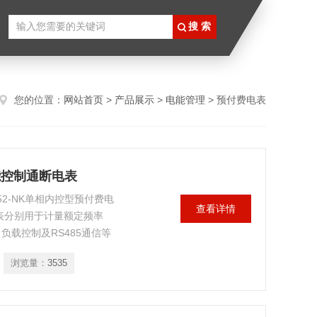
您的位置：
网站首页
>
产品展示
>
电能管理
> 预付费电表
智能控制通断电表
52-NK单相内控型预付费电
查看详情
能表分别用于计量额定频率
负载控制及RS485通信等
08标准。是改革传统用电体制，
浏览量：
3535
标准《导轨式安装电能表企