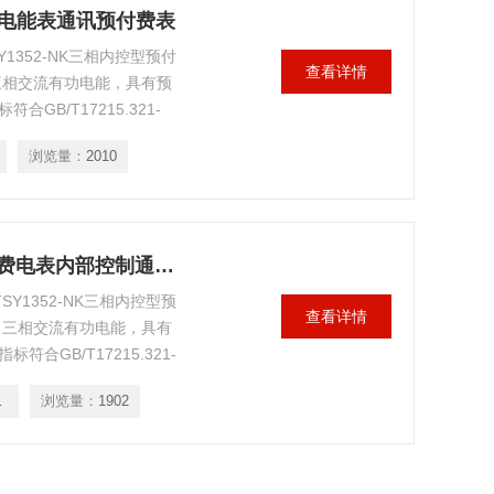
IC卡电能表通讯预付费表
1352-NK三相内控型预付
查看详情
三相交流有功电能，具有预
GB/T17215.321-
管理水平的理想计表。产品
浏览量：
2010
的要求。
DDSY1352-NK/NB单相导轨式预付费电表内部控制通断仪表
Y1352-NK三相内控型预
查看详情
、三相交流有功电能，具有
合GB/T17215.321-
管理水平的理想计表。产品
K/NB
浏览量：
1902
的要求。