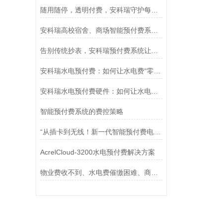
随用随停，透明付费，安科瑞守护每一次临时用电安全
安科瑞高校宿舍、商场智能预付费系统：破解用能痛点，赋能绿色建设
告别传统抄表，安科瑞预付费系统让能源管理“一秒变现”！
安科瑞水电预付费：如何让水电费“零拖欠”成为现实？
安科瑞水电预付费硬件：如何让水电费“零拖欠”成为现实？
智能预付费系统的费控策略
“从插卡到无线！新一代智能预付费电表如何革新用电管理模式？”
AcrelCloud-3200水电预付费解决方案
物业费收不到、水电费催缴困难、商业建筑成本回收困难怎么办？