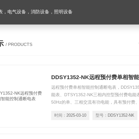
表，电气设备，消防设备，照明设备
示
/ PRODUCTS
DDSY1352-NK远程预付费单相
远程预付费单相智能控制通断电表，DDSY13
能表、DTSY1352-NK三相内控型预付费电
50Hz的单、三相交流有功电能，具有预付费、
功能，性能指标符合GB/T17215.321-20
时间：
2025-03-10
型号：
DDSY1352-NK
提高用电管理水平的理想计表。产品符合企业
业标准》的要求。