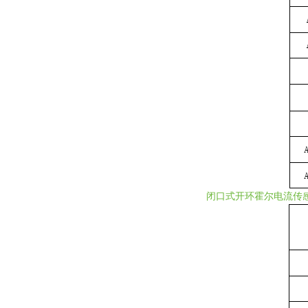
闭口式开环霍尔电流传