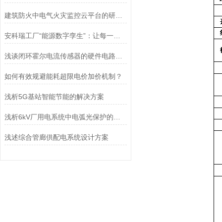
建筑防火中电气火灾监控云平台的研究与应用
安科瑞工厂“能源数字孪生”：让每一度电，都流向高价值的工序
浅谈闭环霍尔电流传感器的硬件电路设计与选型
如何有效规避能耗超限电价加价机制？
浅析5G基站智能节能的解决方案
浅析6kV厂用电系统中电弧光保护的应用方案
浅述综合管廊供配电系统设计方案