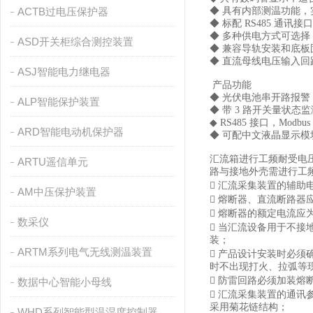
ACTB过电压保护器
◆ 具有内部测温功能
◆ 标配 RS485 通讯接口
◆ 多种供电方式可选择
ASD开关柜综合测控装置
◆ 兼容导轨安装和底
◆ 直流母线电压输入回路
ASJ智能电力继电器
产品功能
◆ 光伏电池串开路报
ALP智能保护装置
◆ 带 3 路开关量状
◆ RS485 接口，Mo
ARD智能电动机保护器
◆ 可配中文液晶显示
汇流箱进行工频耐受电
ARTU遥信单元
路与接地外壳需进行工
 汇流采集装置的辅助电源
AM中压保护装置
 熔断器、直流断路器应
 熔断器的额定电流应为
数采仪
 当汇流设备用于不
装；
ARTM系列电气无线测温装置
 产品设计安装时必须确
时不出现打火、拉弧等
 防雷回路必须加装熔
数据中心智能小母线
 汇流采集装置的通讯
采用菊花链结构；
WHD系列智能型温湿度控制器