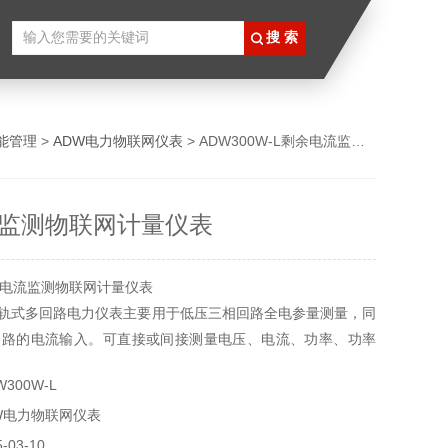
能管理
>
ADW电力物联网仪表
> ADW300W-L剩余电流监测物联网计量仪表
监测物联网计量仪表
电流监测物联网计量仪表
列导轨式多回路电力仪表主要用于低压三相回路全电参量测量，同
回路的电流输入。可直接或间接测量电压、电流、功率、功率
平衡度、谐波等参数。 还可通过其RJ45接口扩展辅助功能，
300W-L
测温、剩余电流测量，以及2G、4G、LoRa、LoRaWan、NB-
W电力物联网仪表
能。
03-10