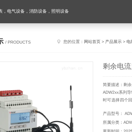
表，电气设备，消防设备，照明设备
示
您的位置：
网站首页
>
产品展示
>
电
/ PRODUCTS
剩余电流
简要描述：剩余
ADW2xx系
时可选择四个
因数、相角、不
产品型号： ADW
实现DI、DO、
所属分类：AD
Lot无线通信功
更新时间：2025-