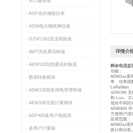
串口服务器
AGF光伏储能仪表
ADW电力物联网仪表
DJSF1352直流电能表
详情介
AWT无线通讯终端
AEW110无线通讯转换器
剩余电流监
功能：
ADW2x
数据转换模块
率、功率因
LoRaWan
ADM130宿舍用电管理终端
ADW30
和 Lor
AEW100无线计量模块
现对不同区
ADW400
方便用户进
ADF400多用户电能表
应用范围：
ADW2x
多用户计量箱
统计和分析