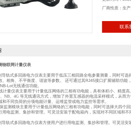
厂商性质：生产
联系
绍
测物联网计量仪表
x系列导轨式多回路电力仪表主要用于低压三相回路全电参量测量，同时可
数、相角、不平衡度、谐波等参数。 还可通过其RJ45接口扩展辅助功能，实
、NB-Lot无线通信功能。
0 无线计量仪表主要用于计量低压网络的三相有功电能，具有体积小、精度高、
a、2G、NB、4G 等无线通讯方式，增加了外置互感器的电流采样模式，
域和不同负荷的分项电能计量、运维监管或电力监控等需求。
 环保监测模块主要用于计量低压网络的三相有功电能，同时可选择大四个回路的
行用电监测、集抄和管理。可灵活安装于配电箱内，实现对不同区域和不
x系列导轨式多回路电力仪表方便用户进行用电监测、集抄和管理。可灵活
。