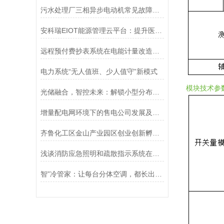
污水处理厂三相异步电动机常见故障维修和保护
安科瑞EIOT能源管理云平台：提升医疗公共服务业能效的新机遇
远程预付费抄表系统在电能计量改造中的应用
电力系统“无人值班、少人值守”新模式
模块技术参
光储融合，智控未来：解锁小型分布式系统并网新范式
增量配电网环境下的售电公司发展及解决方案
齐鲁化工区金山产业园区创业创新孵化中心电力监控系统的设计与应用
浅谈消防应急照明和疏散指示系统在酸再生厂房的设计应用
智”冷管家：让每台分体空调，都长出“节能大脑”