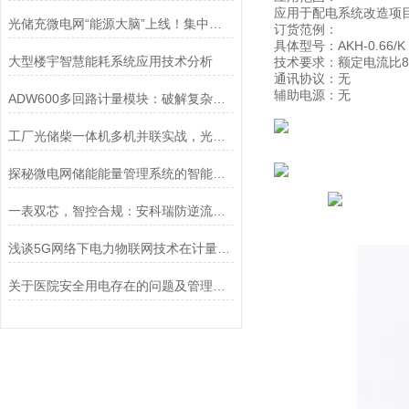
应用于配电系统改造项
光储充微电网“能源大脑”上线！集中管理+智能调度=效率翻倍
订货范例：
具体型号：AKH-0.66/K K
大型楼宇智慧能耗系统应用技术分析
技术要求：额定电流比800
通讯协议：无
辅助电源：无
ADW600多回路计量模块：破解复杂配电改造难题的智能利器
工厂光储柴一体机多机并联实战，光储柴智慧协同让停电成为历史
探秘微电网储能能量管理系统的智能调控机制
一表双芯，智控合规：安科瑞防逆流电表破解户用光储“旧光+新储”并网难题
浅谈5G网络下电力物联网技术在计量装置监控中的应用
关于医院安全用电存在的问题及管理对策探讨