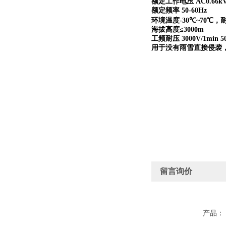
额定工作电压
AC0.66k
额定频率
50-60Hz
环境温度
-30
℃
~70
℃，
海拔高度≤
3000m
工频耐压
3000V/1min 5
用于没有雨雪直接侵袭
留言询价
产品：