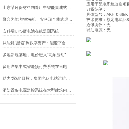
应用于配电系统改造项
山东某环保材料制造厂中智能集成式电力电容器的应用
订货范例：
具体型号：AKH-0.66/K K
聚合为能 智掌先机：安科瑞全栈式虚拟电厂价值重塑方案
技术要求：额定电流比800
通讯协议：无
辅助电源：无
安科瑞UPS蓄电池在线监测系统
从能耗“黑箱”到数字资产：能源平台如何助力饮料企业实现精细化管理跃迁
多地新规落地，电价进入“高频波动”时代：你的电表还能跟得上吗？
多用户集中式智能预付费系统在售电的应用趋势
助力“双碳”目标，集团光伏电站运维进入智能化时代
消防设备电源监控系统在大型建筑内的应用