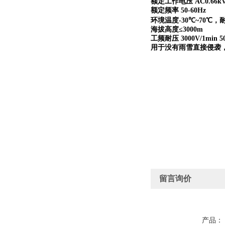
额定工作电压
AC0.66k
额定频率
50-60Hz
环境温度
-30
℃
~70
℃，
海拔高度≤
3000m
工频耐压
3000V/1min 5
用于没有雨雪直接侵袭
留言询价
产品：