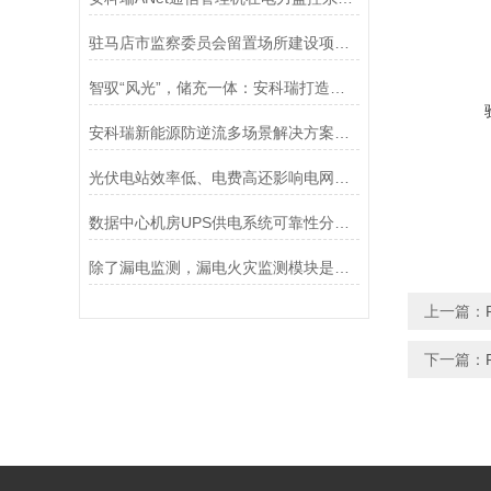
驻马店市监察委员会留置场所建设项目 电力监控系统的设计与应用
智驭“风光”，储充一体：安科瑞打造新一代新能源场站全能大脑
安科瑞新能源防逆流多场景解决方案：速断 + 柔性调节双模式
光伏电站效率低、电费高还影响电网？安科瑞电能质量治理方案为您解忧
数据中心机房UPS供电系统可靠性分析及应对策略
除了漏电监测，漏电火灾监测模块是否还能监测其他与火灾相关的参数？
上一篇：
下一篇：