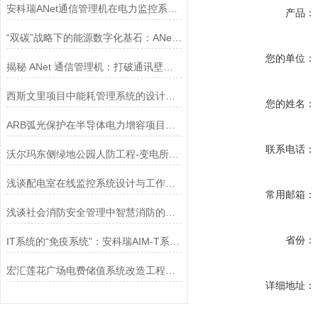
安科瑞ANet通信管理机在电力监控系统中的应用
产品：
“双碳”战略下的能源数字化基石：ANet通信管理机的多场景解决方案
您的单位：
揭秘 ANet 通信管理机：打破通讯壁垒，为数据传输 “保驾护航”
西斯文里项目中能耗管理系统的设计与应用
您的姓名：
ARB弧光保护在半导体电力增容项目中的应用与实践
联系电话：
沃尔玛东侧绿地公园人防工程-变电所电能管理系统的设计和应用
浅谈配电室在线监控系统设计与工作原理
常用邮箱：
浅谈社会消防安全管理中智慧消防的应用
省份：
IT系统的“免疫系统”：安科瑞AIM-T系列如何为高危行业构筑绝缘安全底座
宏汇莲花广场电费储值系统改造工程预付费云平台设计与应用
详细地址：