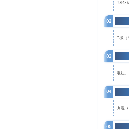
RS48
02
高精
C级（A
03
全电
电压、
04
选配
测温（
05
断电上