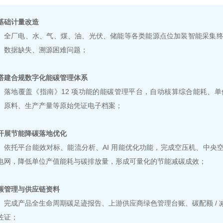
基础计量改造
全厂电、水、气、煤、油、光伏、储能等各类能源点位加装智能采集
、数据缺失、溯源困难问题；
搭建合规数字化能碳管理体系
落地覆盖《指南》12 项功能的能碳管理平台，自动核算综合能耗、
、原料、生产产量等原始凭证电子档案；
开展节能降碳落地优化
依托平台能效对标、能流分析、AI 用能优化功能，完成空压机、中央
电网，降低单位产值能耗与碳排放量，形成可量化的节能减碳成效；
碳管理与供应链资料
完成产品全生命周期碳足迹报告、上游供应商绿色管理台账、碳配额 /
佐证；