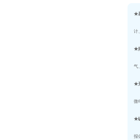
★
计
★
气
★
微
★
报