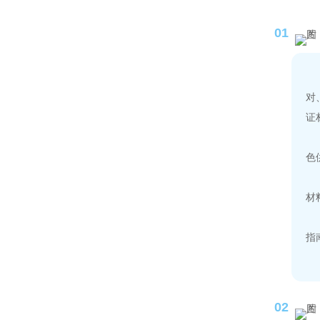
01
对
证
色
材
指
02