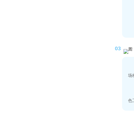
03
场
色