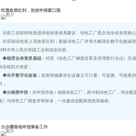
吃透政策红利，抢抓申报窗口期
当前工信部持续推进绿色制造体系建设，绿色工厂是企业绿色资质核
、供应链绿色准入等政策红利；新版绿色工厂评审大幅强化数字化能碳
材料中华人民共和国工业和信息化部。
◆梳理自身资质基础：
对照《绿色工厂梯度培育及管理暂行办法》完
供应链四大维度；
◆补齐数字化短板：
政策明确要求企业建立可计量、可追溯、可核查
料；
◆分梯度申报：
先申报市级 / 省级绿色工厂，再冲刺绿色工厂，同步
南》与绿色工厂两套评审标准，一次建设适配两类政策验收。
分步骤落地申报筹备工作