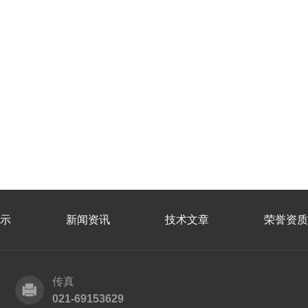
示
新闻资讯
技术文章
荣誉资质
传真
021-69153629