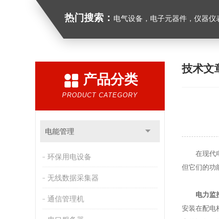
热门搜索：
电气设备，电子元器件，仪器仪
技术文
产品分类
PRODUCT CATEGORY
电能管理
在现代电力
环保用电设备
但它们的功
无线数据采集器
电力监
通信管理机
安装在配电