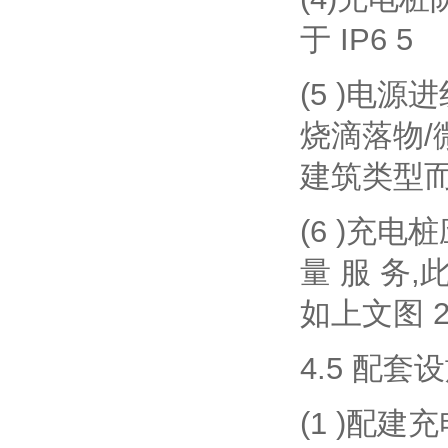
于 IP6 5
(5 )电
烧滴落物
建筑类型
(6 )充
量 服 务
如上文图 
4.5 配套
(1 )配