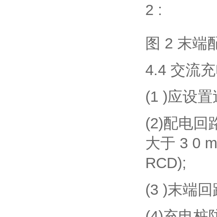
2 :
图 2 末
4.4 交
(1 )应
(2)配电
大于 3 0
RCD);
(3 )末
(4)充电