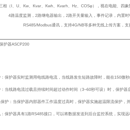
三相（I、U、Kw、Kvar、Kwh、Kvarh、Hz、COSφ），视在电能
4路温度监测，2路继电器输出，2路开关量输入，事件记录，内置时
RS485/Modbus通讯，支持4G/NB等多种无线上传方案
式保护器ASCP200
护：保护器实时监测用电线路电流，当线路发生短路故障时，能在150微
护：当线路电流过载且持续时间超过动作时间（3~60秒可设）时，保护
温保护：当保护器内部器件工作温度过高时，保护器实施超温限流保护，
讯：保护器具有1路RS485接口，可以将数据发送到后台监控系统，实现