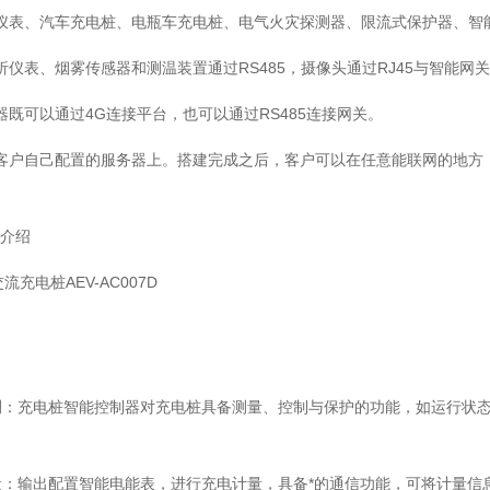
仪表、汽车充电桩、电瓶车充电桩、电气火灾探测器、限流式保护器、智
析仪表、烟雾传感器和测温装置通过RS485，摄像头通过RJ45与智能网
器既可以通过4G连接平台，也可以通过RS485连接网关。
客户自己配置的服务器上。搭建完成之后，客户可以在任意能联网的地方，
品介绍
W交流充电桩AEV-AC007D
测：充电桩智能控制器对充电桩具备测量、控制与保护的功能，如运行状
量：输出配置智能电能表，进行充电计量，具备*的通信功能，可将计量信息