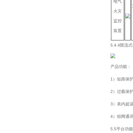
电气
火灾
监控
装置
5.4.4限流
产品功能：
1）短路保
2）过载保
3）表内超
4）组网通
5.5平台功能