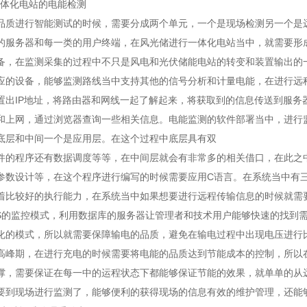
一体化电站的电能检测
品质进行智能测试的时候，需要分成两个单元，一个是现场检测另一个是
的服务器和每一类的用户终端，在风光储进行一体化电站当中，就需要形
备，在监测采集的过程中不只是风电和光伏储能电站的转变和装置输出的
应的设备，能够监测路线当中支持其他的信号分析和计量电能，在进行远程
置出IP地址，将路由器和网线一起了解起来，将获取到的信息传送到服务
和上网，通过浏览器查询一些相关信息。电能监测的软件部署当中，进行
底层和中间一个是应用层。在这个过程中底层具有双
件的程序还有数据调度等等，在中间层就会有非常多的相关借口，在此之
参数设计等，在这个程序进行编写的时候需要应用C语言。在系统当中有
着比较好的执行能力，在系统当中如果想要进行远程传输信息的时候就需
/S的监控模式，利用数据库的服务器让管理者和技术用户能够快速的找到
化的模式，所以就需要保障输电的品质，避免在输电过程中出现电压进行
高峰期，在进行充电的时候需要将电能的品质达到节能成本的控制，所以
撑，需要保证在每一中的运程状态下都能够保证节能的效果，就单单的从
要到现场进行监测了，能够便利的获得现场的信息有效的维护管理，还能