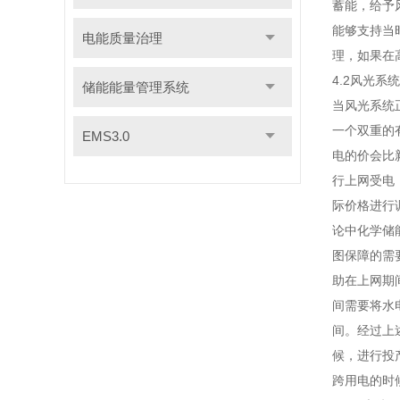
蓄能，给予
能够支持当
电能质量治理
理，如果在
4.2风光系
储能能量管理系统
当风光系统
一个双重的
EMS3.0
电的价会比
行上网受电
际价格进行
论中化学储
图保障的需
助在上网期
间需要将水
间。经过上
候，进行投
跨用电的时