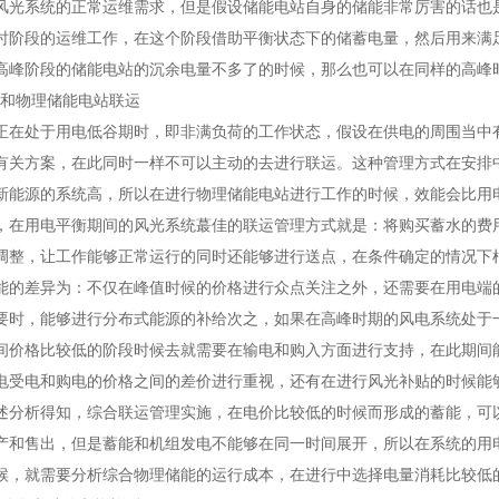
风光系统的正常运维需求，但是假设储能电站自身的储能非常厉害的话也
时阶段的运维工作，在这个阶段借助平衡状态下的储蓄电量，然后用来满
高峰阶段的储能电站的沉余电量不多了的时候，那么也可以在同样的高峰
统和物理储能电站联运
正在处于用电低谷期时，即非满负荷的工作状态，假设在供电的周围当中
有关方案，在此同时一样不可以主动的去进行联运。这种管理方式在安排
新能源的系统高，所以在进行物理储能电站进行工作的时候，效能会比用
，在用电平衡期间的风光系统蕞佳的联运管理方式就是：将购买蓄水的费
调整，让工作能够正常运行的同时还能够进行送点，在条件确定的情况下
能的差异为：不仅在峰值时候的价格进行众点关注之外，还需要在用电端
要时，能够进行分布式能源的补给次之，如果在高峰时期的风电系统处于
间价格比较低的阶段时候去就需要在输电和购入方面进行支持，在此期间
电受电和购电的价格之间的差价进行重视，还有在进行风光补贴的时候能
述分析得知，综合联运管理实施，在电价比较低的时候而形成的蓄能，可
产和售出，但是蓄能和机组发电不能够在同一时间展开，所以在系统的用
候，就需要分析综合物理储能的运行成本，在进行中选择电量消耗比较低