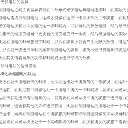
和光伏电站的差异
储能电站之间主要差异表现在：分布式光伏电站与电网连接时，在实际的
能电站需增加储能电池，这样才能够在运行中维持正常的工作状态，在此
光伏电站没有办法发电的这一段时间内，可以自动的释放电能，然后形成
在相应的网逆变器当中更换新的逆变器变成一体机，然后根据电站的实际
比如在用电的时候忽视了时间，那么在容量上就会产生无限的数值，但是
，那么就应该进行单独的核算储能电站的容量，避免出现浪费电量或者是
要让其凭借着自身的功率和时间资源进行仔细的分析。
伏储能电站的运维管理
统和化学储能电站联运
统正在处于用电较低的时段，无法让运维处于满负荷的工作状况，在这种
行运联。在此过程中能够达到一个用电平衡的一个时间段，如果在风光系
站在低谷期进行借助电量的话，就需要在风光系统平衡的状态下进行电力
的时候，也会有其他的方式进行管理，比如在储能电站的用电处于一个低
行运维，同样在储能电站在平衡状态的时候获取储能也能够支持系统当时
是如果在风光系统正处于一个高峰阶段的时候，在没有满发的状态下需要