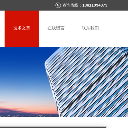
咨询热线：
13611994373
技术文章
在线留言
联系我们