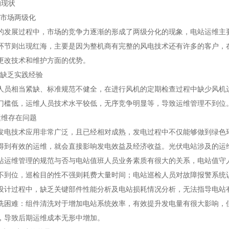
的现状
维市场两级化
的发展过程中，市场的竞争力逐渐的形成了两级分化的现象，电站运维主
环节则出现红海，主要是因为整机商有完整的风电技术还有许多的客户，
更改技术和维护方面的优势。
维缺乏实践经验
人员相当紧缺、标准规范不健全，在进行风机的定期检查过程中缺少风机
门槛低，运维人员技术水平较低，无序竞争明显等，导致运维管理不到位
运维存在问题
发电技术应用非常广泛，且已经相对成熟，发电过程中不仅能够做到绿色
得到有效的运维，就会直接影响发电效益及经济收益。光伏电站涉及的运
站运维管理的规范与否与电站值班人员业务素质有很大的关系，电站值守
不到位，巡检目的性不强则耗费大量时间；电站巡检人员对故障报警系统
设计过程中，缺乏关键部件性能分析及电站损耗情况分析，无法指导电站
洗困难：组件清洗对于增加电站系统效率，有效提升发电量有很大影响，
，导致后期运维成本无形中增加。