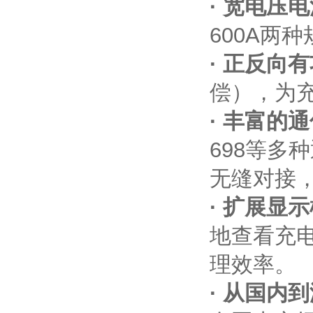
· 宽电压
600A两
· 正反向
偿），为
· 丰富的
698等多
无缝对接
· 扩展显
地查看充
理效率。
· 从国内