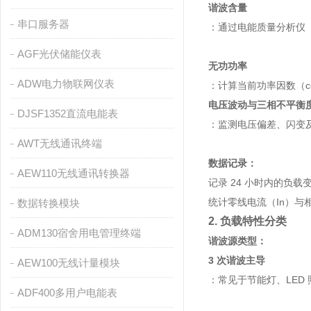
谐波含量
串口服务器
：通过
电能质量分析仪
AGF光伏储能仪表
无功功率
ADW电力物联网仪表
：计算当前功率因数（co
电压波动与三相不平衡
DJSF1352直流电能表
：监测电压偏差、闪变
AWT无线通讯终端
数据记录：
AEW110无线通讯转换器
记录 24 小时内的负载
统计零线电流（In）与相线
数据转换模块
2. 负载特性分类
ADM130宿舍用电管理终端
谐波源类型：
3 次谐波主导
AEW100无线计量模块
：常见于节能灯、LED 
ADF400多用户电能表