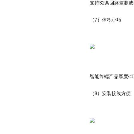
支持32条回路监测
（7）体积小巧
智能终端产品厚度≤
（8）安装接线方便