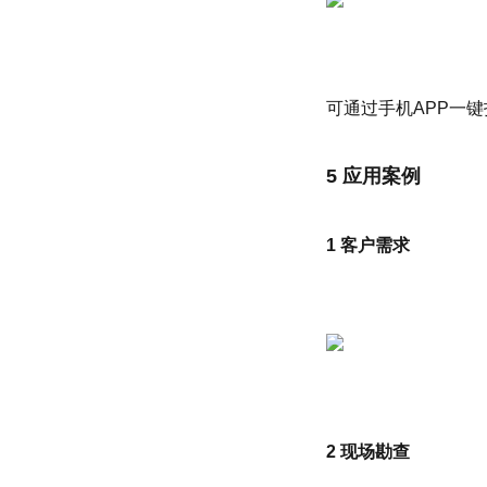
可通过手机APP一
5 应用案例
1 客户需求
2 现场勘查