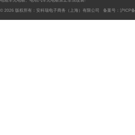
电瓶车充电桩、电动汽车充电桩禁止非法改装!
© 2026 版权所有：安科瑞电子商务（上海）有限公司 备案号：
沪ICP备