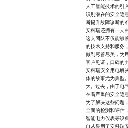
人工智能技术的引
识别潜在的安全隐
断提升故障诊断的准
安科瑞还拥有一支
这支团队不仅能够
的技术支持和服务
做到尽善尽美，为
客户见证，口碑的
安科瑞安全用电解
体的故事尤为典型
大。过去，由于电
在着严重的安全隐患
为了解决这些问题
全面的检测和评估
智能电力仪表等设
自从采用了安科瑞