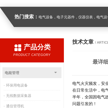
热门搜索：
电气设备，电子元器件，仪器仪表，电气设
技术文章
/ ARTIC
产品分类
PRODUCT CATEGORY
最详
电能管理
电气火灾频发，安
环保用电设备
在日常生活中，电气
无线数据采集器
半年，全国因电气故
问题引发的！
通信管理机