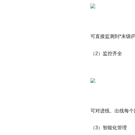
可直接监测到*末级(
（2）监控齐全
可对进线、出线每个
（3）智能化管理