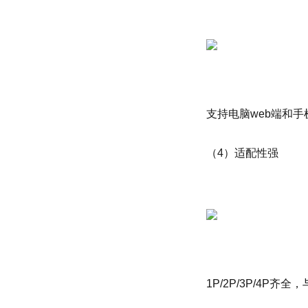
支持电脑web端和
（4）适配性强
1P/2P/3P/4P齐