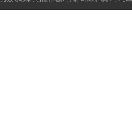
© 2026 版权所有：安科瑞电子商务（上海）有限公司 备案号：
沪ICP备