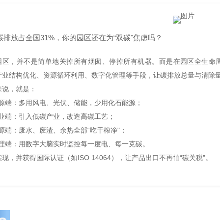
碳排放占全国31%，你的园区还在为“双碳"焦虑吗？
园区，并不是简单地关掉所有烟囱、停掉所有机器。而是在园区全生命
产业结构优化、资源循环利用、数字化管理等手段，让碳排放总量与清除
来说，就是：
源端：多用风电、光伏、储能，少用化石能源；
业端：引入低碳产业，改造高碳工艺；
源端：废水、废渣、余热全部“吃干榨净"；
理端：用数字大脑实时监控每一度电、每一克碳。
现，并获得国际认证（如ISO 14064），让产品出口不再怕“碳关税"。