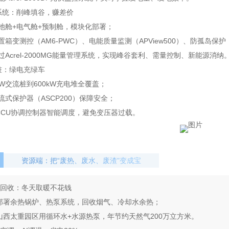
系统：削峰填谷，赚差价
池舱+电气舱+预制舱，模块化部署；
置箱变测控（AM6-PWC）、电能质量监测（APView500）、防孤岛保护（
过Acrel-2000MG能量管理系统，实现峰谷套利、需量控制、新能源消纳
桩：绿电充绿车
kW交流桩到600kW充电堆全覆盖；
流式
保护器
（ASCP200）保障安全；
CCU
协调控制器智能调度，避免变压器过载。
资源端：把“废热、废水、废渣"变成宝
回收：冬天取暖不花钱
部署余热锅炉、热泵系统，回收烟气、冷却水余热；
山西太重园区用循环水+水源热泵，年节约天然气200万立方米。