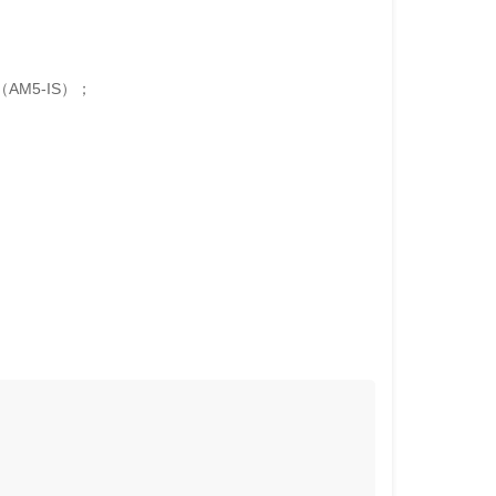
AM5-IS）；
。