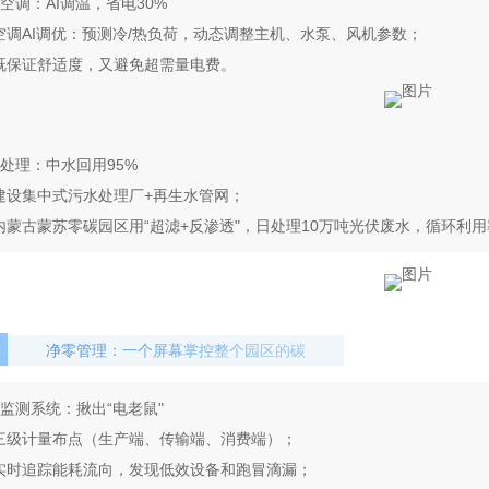
空调：AI调温，省电30%
空调AI调优：预测冷/热负荷，动态调整主机、水泵、风机参数；
既保证舒适度，又避免超
需量电费
。
处理：中水回用95%
建设集中式污水处理厂+再生水管网；
内蒙古蒙苏零碳园区用“超滤+反渗透"，日处理10万吨光伏废水，循环利用
净零管理：一个屏幕掌控整个园区的碳
监测系统：揪出“电老鼠"
三级计量布点（生产端、传输端、消费端）；
实时追踪能耗流向，发现低效设备和跑冒滴漏；