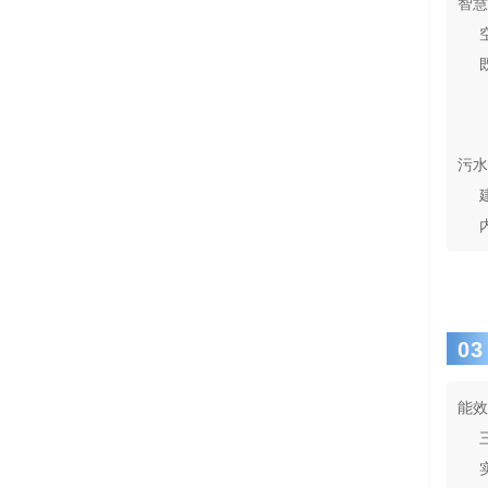
智慧
污水
03
能效