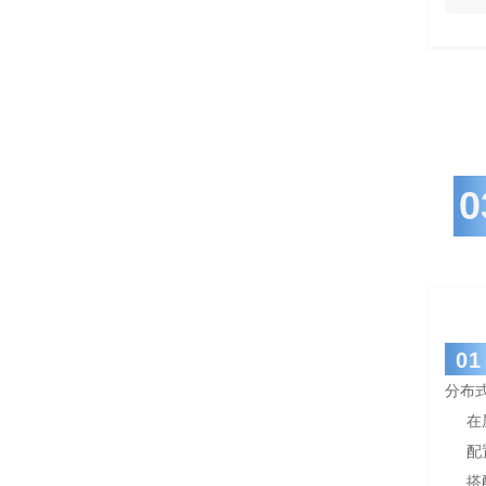
0
01
分布式
在
配
搭