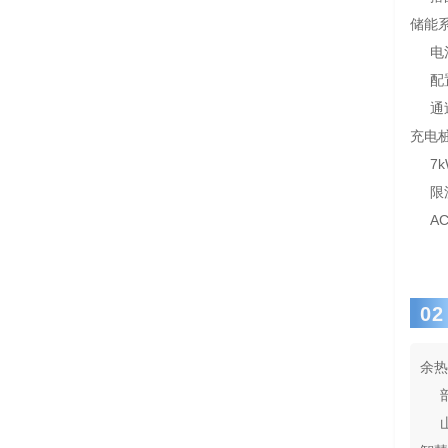
储能
电
配
通
充电
7
限
A
02
余热