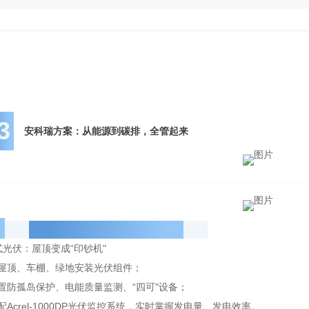
3
安科瑞方案：从能源到碳排，全管起来
能源端：让每一度电都来自清洁能源
光伏：屋顶变成“印钞机"
屋顶、车棚、绿地安装光伏组件；
置防孤岛保护、电能质量监测、“四可"设备；
配Acrel-1000DP光伏监控系统，实时掌握发电量、发电效率。