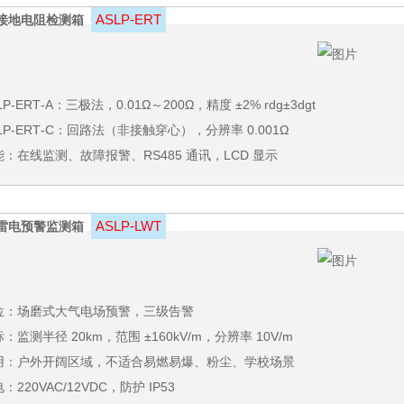
ASLP‑ERT
接地电阻检测箱
LP‑ERT‑A：
三极法
，0.01Ω～200Ω，精度 ±2% rdg±3dgt
LP‑ERT‑C：
回路法
（非接触穿心），分辨率 0.001Ω
能：在线监测、故障报警、RS485 通讯，LCD 显示
ASLP‑LWT
雷电预警监测箱
位：场磨式大气电场预警，三级告警
：监测半径 20km，范围 ±160kV/m，分辨率 10V/m
用：户外开阔区域，不适合易燃易爆、粉尘、学校场景
：220VAC/12VDC，防护 IP53