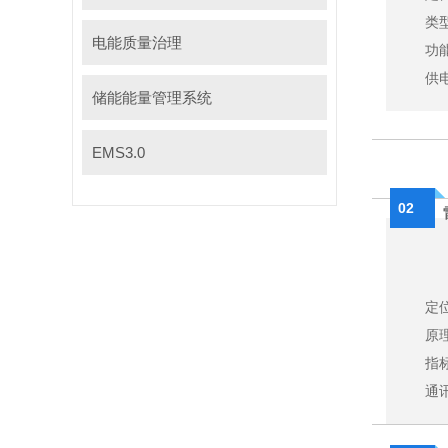
类型
电能质量治理
功
供电
储能能量管理系统
EMS3.0
02
定
原
指标
通讯