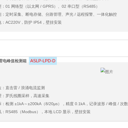
：01 网络型（以太网 / GPRS）、02 串口型（RS485）
能：定时采集、断电存储、分路管理、声光 / 远程报警、一体化触控
：AC220V，防护 IP54，壁挂安装
ASLP‑LPD‑D
雷电峰值检测箱
位：直击雷 / 浪涌电流监测
理：
罗氏线圈
采样，高速采集
：检测 ±1kA～±200kA（8/20μs），精度 0.1kA，记录波形 / 峰值 / 次数
：RS485（Modbus），本地 LCD 显示，壁挂安装