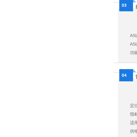
03
AS
AS
功
04
定
指标
适
供电