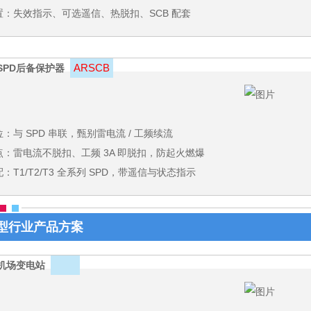
置：失效指示、可选遥信、热脱扣、SCB 配套
ARSCB
SPD后备保护器
：与 SPD 串联，甄别雷电流 / 工频续流
点：雷电流不脱扣、工频 3A 即脱扣，防起火燃爆
：T1/T2/T3 全系列 SPD，带遥信与状态指示
型行业产品方案
机场变电站