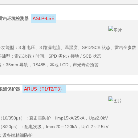
ASLP‑LSE
雷击环境检测器
全功能型：3 相电压、3 路漏电流、温湿度、SPD/SCB 状态、雷击全参数
基础型：雷击次数 / 时间、SPD 劣化 / 接地 / SCB 状态
：35mm 导轨，RS485，本地 LCD，声光寿命预警
ARUS（T1/T2/T3）
浪涌保护器
（10/350μs）：直击雷防护，Iimp15kA/25kA，Up≤2.0kV
（8/20μs）：配电次级，Imax20～120kA，Up1.2～2.5kV
3：设备端精细防护