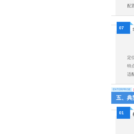
配
07
定位
特
适配
ENTERPRISE
五、典
01