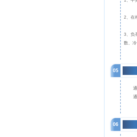
1、中
2、在
3、负
数、冷
05
能效
06
碳排