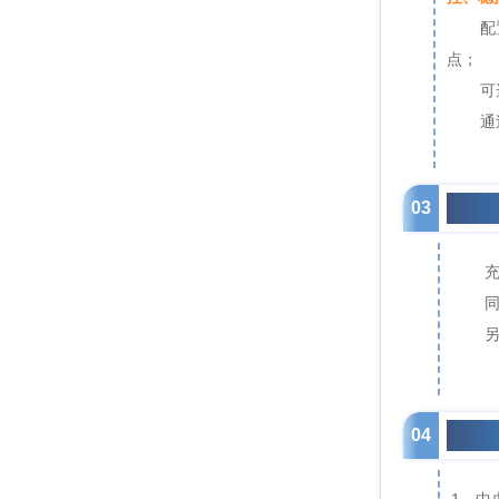
配
点；
可
通
03
充电
04
空调