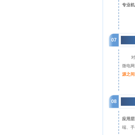
专业机
07
微电
微电网
源之间
08
零碳
应用层
端、手