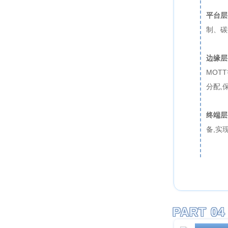
平台层
制、碳
边缘层
MOT
分配,
终端层
备,实
PART 04