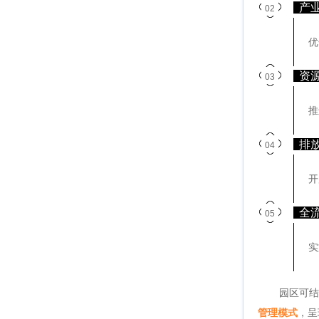
产
02
优
资
03
推
排
04
开
全
05
实
园区可结
管理模式
，呈