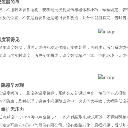
安装超简单
线，不用破坏设备结构。
安科瑞无线测温
传感器
体积小巧
，螺丝固定、表
触及的位置。不管是新设备还是老旧设备改造，几分钟就能装完，
省时省
温度看得见
采集温度数据，通过无线信号稳定传输到接收装置，再同步到后台系统或手机
测温点的实时温度、历史变化曲线，温度数据精准可靠。空旷环境下无线传输
。
，隐患早发现
全温度阈值，一旦设备温度超标，系统会立刻通过
声光、短信
等方式报警
良等隐患，及时处理，避免小问题酿成停电、火灾等大事故，大幅降低设
，维护无压力
低功耗设计，电池供电寿命超 5 年，也有感应取电款式可选，不用频繁换电池
行稳定可靠
安科瑞电气股份有限公司
。没有线路老化、磨损问题，后期基