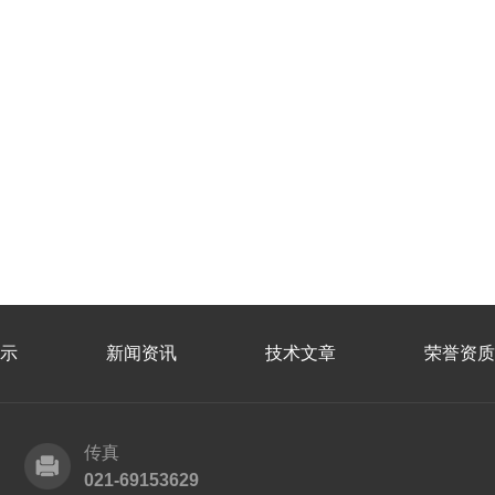
示
新闻资讯
技术文章
荣誉资质
传真
021-69153629