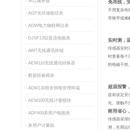
串口服务器
免布线，
不用复杂布
AGF光伏储能仪表
等狭窄或难
ADW电力物联网仪表
DJSF1352直流电能表
实时测，
传感器实时
AWT无线通讯终端
时查看每个
AEW110无线通讯转换器
的电磁干扰
数据转换模块
超温报警
ADM130宿舍用电管理终端
提前设定安
AEW100无线计量模块
化、接触不
耐用省心
ADF400多用户电能表
传感器采用
多用户计量箱
潮，长期运