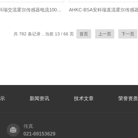
AHKC-F安科瑞交流霍尔传感器电流1000A输出5V
共 782 条记录，当前 13 / 66 页
首页
上一页
下一页
示
新闻资讯
技术文章
荣誉资质
传真
021-69153629