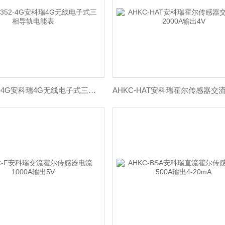
DTSY1352-4G安科瑞4G无线电子式三相导轨电能表