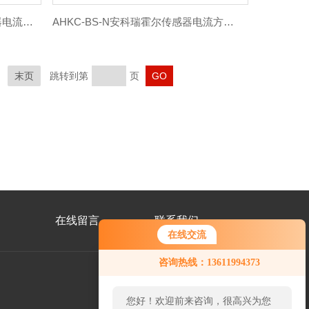
AHKC-BSA安科瑞直流霍尔传感器电流500A输出4-20mA
AHKC-BS-N安科瑞霍尔传感器电流方孔信号转换器
末页
跳转到第
页
在线留言
联系我们
在线交流
咨询热线：13611994373
您好！欢迎前来咨询，很高兴为您
扫